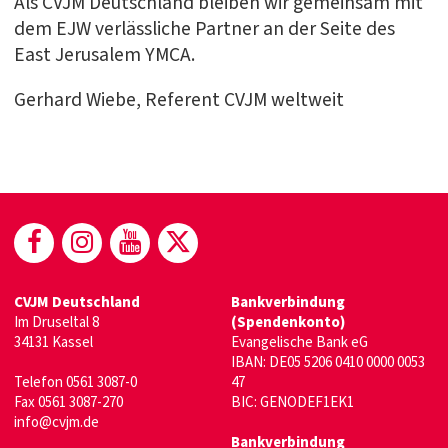
Als CVJM Deutschland bleiben wir gemeinsam mit
dem EJW verlässliche Partner an der Seite des
East Jerusalem YMCA.
Gerhard Wiebe, Referent CVJM weltweit
(öffnet in neuem Fenster)
(öffnet in neuem Fenster)
(öffnet in neuem Fenster)
(öffnet in neuem Fenste
CVJM Deutschland
Bankverbindung
Im Druseltal 8
(Spendenkonto)
34131 Kassel
Evangelische Bank eG
IBAN: DE05 5206 0410 0000 0053
Telefon 0561 3087-0
47
Fax 0561 3087-270
BIC: GENODEF1EK1
info@cvjm.de
Bankverbindung