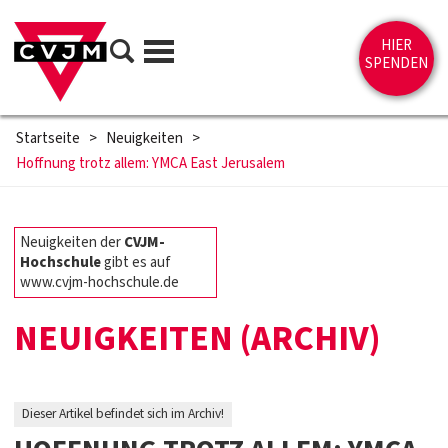
Direkt zum Inhalt springen
Suche
HIER
Menü
SPENDEN
Startseite
>
Neuigkeiten
>
Hoffnung trotz allem: YMCA East Jerusalem
Neuigkeiten der
CVJM-
Hochschule
gibt es auf
www.cvjm-hochschule.de
NEUIGKEITEN (ARCHIV)
Dieser Artikel befindet sich im Archiv!