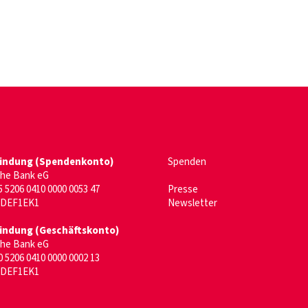
er)
enster)
indung (Spendenkonto)
Spenden
che Bank eG
 5206 0410 0000 0053 47
Presse
ODEF1EK1
Newsletter
indung (Geschäftskonto)
che Bank eG
 5206 0410 0000 0002 13
ODEF1EK1