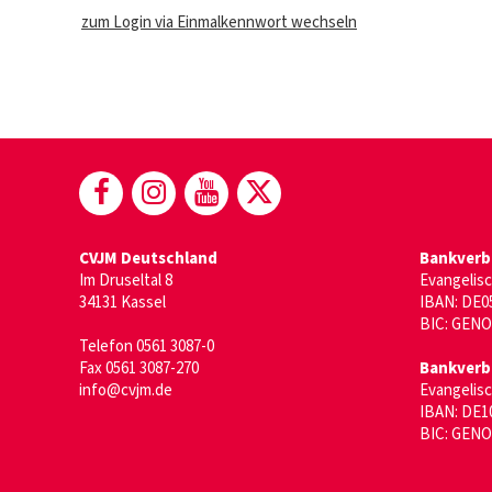
zum Login via Einmalkennwort wechseln
(öffnet in neuem Fenster)
(öffnet in neuem Fenster)
(öffnet in neuem Fenst
(öffnet in neuem F
CVJM Deutschland
Bankverb
Im Druseltal 8
Evangelis
34131 Kassel
IBAN: DE05
BIC: GEN
Telefon 0561 3087-0
Fax 0561 3087-270
Bankverb
info@cvjm.de
Evangelis
IBAN: DE10
BIC: GEN