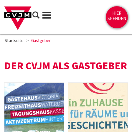
Direkt zum Inhalt springen
Suche
HIER
Menü
SPENDEN
Startseite
>
Gastgeber
DER CVJM ALS GASTGEBER