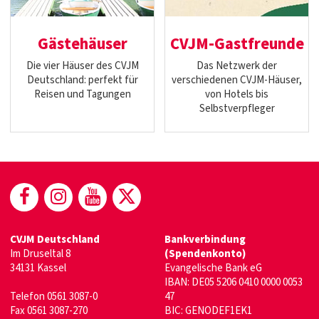
Gästehäuser
CVJM-Gastfreunde
Die vier Häuser des CVJM
Das Netzwerk der
Deutschland: perfekt für
verschiedenen CVJM-Häuser,
Reisen und Tagungen
von Hotels bis
Selbstverpfleger
(öffnet in neuem Fenster)
(öffnet in neuem Fenster)
(öffnet in neuem Fenster)
(öffnet in neuem Fenste
CVJM Deutschland
Bankverbindung
Im Druseltal 8
(Spendenkonto)
34131 Kassel
Evangelische Bank eG
IBAN: DE05 5206 0410 0000 0053
Telefon 0561 3087-0
47
Fax 0561 3087-270
BIC: GENODEF1EK1