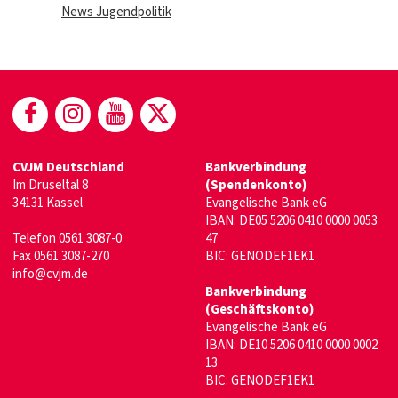
News Jugendpolitik
(öffnet in neuem Fenster)
(öffnet in neuem Fenster)
(öffnet in neuem Fenster)
(öffnet in neuem Fenste
CVJM Deutschland
Bankverbindung
Im Druseltal 8
(Spendenkonto)
34131 Kassel
Evangelische Bank eG
IBAN: DE05 5206 0410 0000 0053
Telefon 0561 3087-0
47
Fax 0561 3087-270
BIC: GENODEF1EK1
info@cvjm.de
Bankverbindung
(Geschäftskonto)
Evangelische Bank eG
IBAN: DE10 5206 0410 0000 0002
13
BIC: GENODEF1EK1