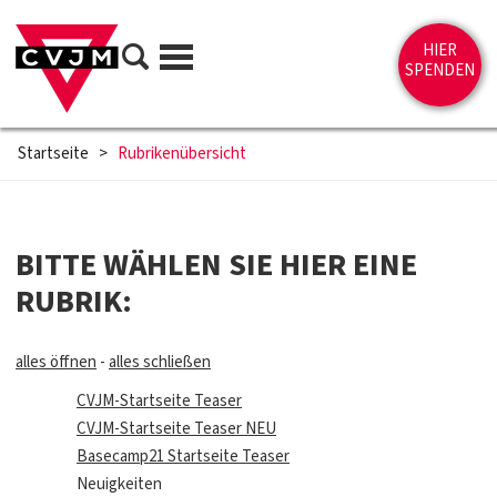
Direkt zum Inhalt springen
Suche
HIER
Menü
SPENDEN
Startseite
>
Rubrikenübersicht
BITTE WÄHLEN SIE HIER EINE
RUBRIK:
alles öffnen
-
alles schließen
CVJM-Startseite Teaser
CVJM-Startseite Teaser NEU
Basecamp21 Startseite Teaser
Neuigkeiten