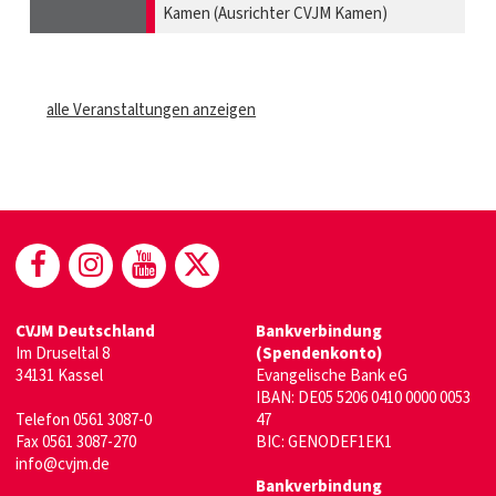
Kamen (Ausrichter CVJM Kamen)
alle Veranstaltungen anzeigen
(öffnet in neuem Fenster)
(öffnet in neuem Fenster)
(öffnet in neuem Fenster)
(öffnet in neuem Fenste
CVJM Deutschland
Bankverbindung
Im Druseltal 8
(Spendenkonto)
34131 Kassel
Evangelische Bank eG
IBAN: DE05 5206 0410 0000 0053
Telefon 0561 3087-0
47
Fax 0561 3087-270
BIC: GENODEF1EK1
info@cvjm.de
Bankverbindung