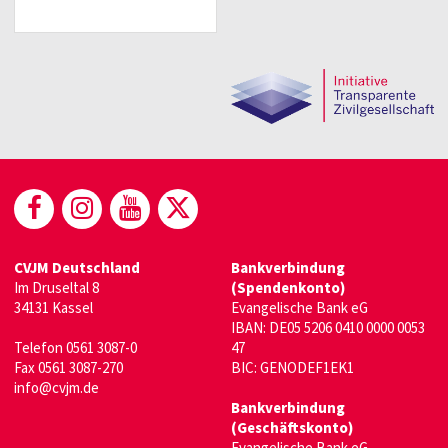
(öffnet in neuem Fenster)
(öffnet in neuem Fenster)
(öffnet in neuem Fenster)
(öffnet in neuem Fenste
CVJM Deutschland
Bankverbindung
Im Druseltal 8
(Spendenkonto)
34131 Kassel
Evangelische Bank eG
IBAN: DE05 5206 0410 0000 0053
Telefon 0561 3087-0
47
Fax 0561 3087-270
BIC: GENODEF1EK1
info@cvjm.de
Bankverbindung
(Geschäftskonto)