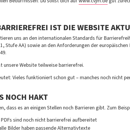
llen Bedürfnissen: Du sollst dich auf
www.cvjm.de
gut zurec
BARRIEREFREI IST DIE WEBSITE AKT
ntieren uns an den internationalen Standards für Barrierefrei
1, Stufe AA) sowie an den Anforderungen der europäischen
49.
st unsere Website teilweise barrierefrei.
utet: Vieles funktioniert schon gut – manches noch nicht pe
S NOCH HAKT
n, dass es an einigen Stellen noch Barrieren gibt. Zum Beispi
 PDFs sind noch nicht barrierefrei aufbereitet
alle Bilder haben passende Alternativtexte