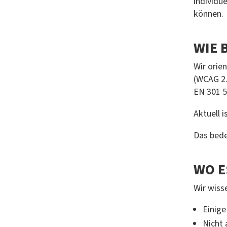
individue
können.
WIE 
Wir orie
(WCAG 2.
EN 301 5
Aktuell i
Das bede
WO E
Wir wisse
Einige
Nicht 