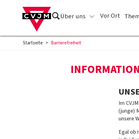
Direkt zum Inhalt springen
Suche
Vor Ort
Über uns
Them
Startseite
>
Barrierefreiheit
INFORMATION
UNSE
Im CVJM 
(junge) 
unsere We
Egal ob 