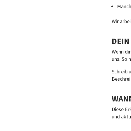
Manche
Wir arbe
DEIN
Wenn dir
uns. So h
Schreib 
Beschrei
WANN
Diese Er
und aktua