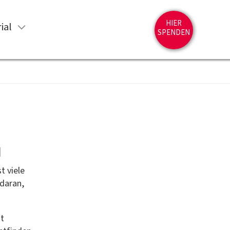
HIER
ial
SPENDEN
N
t viele
 daran,
t