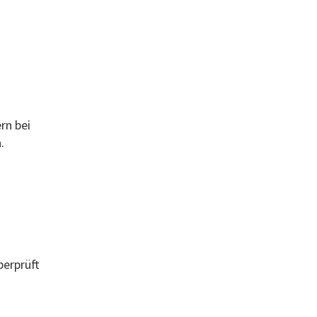
rn bei
.
berprüft