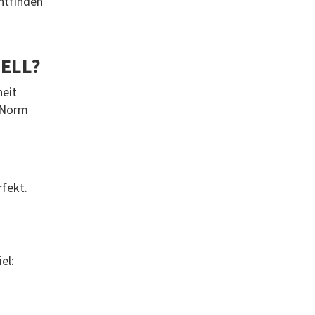
htfinden
UELL?
heit
 Norm
rfekt.
el: