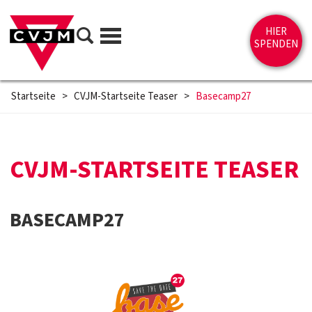
Direkt zum Inhalt springen
Suche
HIER
Menü
SPENDEN
Startseite
>
CVJM-Startseite Teaser
>
Basecamp27
CVJM-STARTSEITE TEASER
BASECAMP27