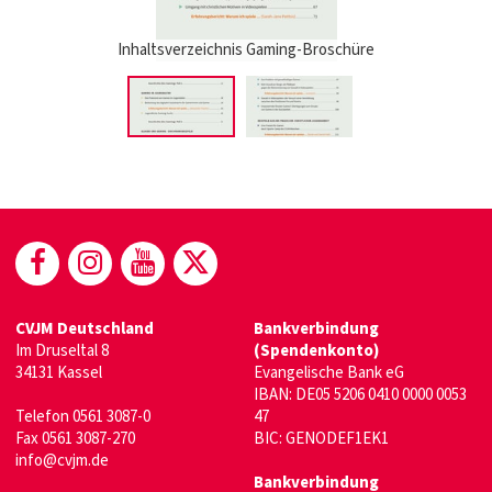
Inhaltsverzeichnis Gaming-Broschüre
(öffnet in neuem Fenster)
(öffnet in neuem Fenster)
(öffnet in neuem Fenster)
(öffnet in neuem Fenste
CVJM Deutschland
Bankverbindung
Im Druseltal 8
(Spendenkonto)
34131 Kassel
Evangelische Bank eG
IBAN: DE05 5206 0410 0000 0053
Telefon 0561 3087-0
47
Fax 0561 3087-270
BIC: GENODEF1EK1
info@cvjm.de
Bankverbindung