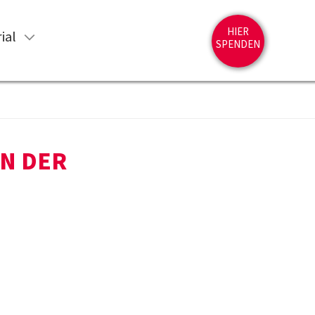
HIER
ial
SPENDEN
IN DER