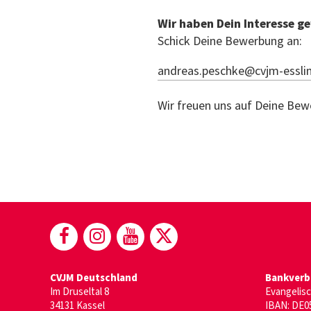
Wir haben Dein Interesse g
Schick Deine Bewerbung an:
andreas.peschke@cvjm-essli
Wir freuen uns auf Deine Be
(öffnet in neuem Fenster)
(öffnet in neuem Fenster)
(öffnet in neuem Fenst
(öffnet in neuem F
CVJM Deutschland
Bankverb
Im Druseltal 8
Evangelis
34131 Kassel
IBAN: DE05