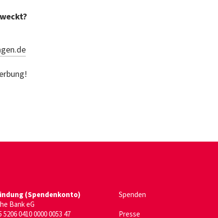
eweckt?
ngen.de
werbung!
er)
enster)
indung (Spendenkonto)
Spenden
che Bank eG
 5206 0410 0000 0053 47
Presse