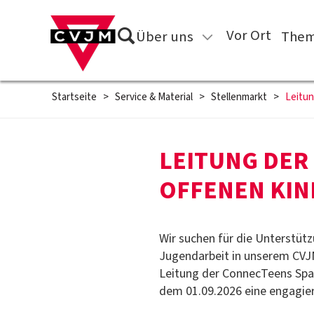
Direkt zum Inhalt springen
Suche
Vor Ort
Über uns
Them
Startseite
>
Service & Material
>
Stellenmarkt
>
Leitun
LEITUNG DER 
OFFENEN KIN
Wir suchen für die Unterstütz
Jugendarbeit in unserem CVJM
Leitung der ConnecTeens Spart
dem 01.09.2026 eine engagier