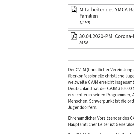
Mitarbeiter des YMCA Ran
Familien
1,1 MB
30.04.2020-PM: Corona-
25 KB
Der CVJM (Christlicher Verein Jung
überkonfessionelle christliche Jug
weltweite CVJM erreicht insgesamt
Deutschland hat der CVJM 310.000 
erreicht er in seinen Programmen, A
Menschen. Schwerpunkt ist die ört
Jugenddörfern.
Ehrenamtlicher Vorsitzender des C
Hauptamtlicher Leiter ist Generals