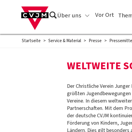
Direkt zum Inhalt springen
Suche
Vor Ort
Über uns
Them
Startseite
>
Service & Material
>
Presse
>
Pressemitte
WELTWEITE S
Der Christliche Verein Junger
größten Jugendbewegungen we
Vereine. In diesem weltweite
Partnerschaften. Mit dem Pr
der deutsche CVJM kontinuier
Förderung von Kindern, Jugen
Ländern. Dies gilt besonders 