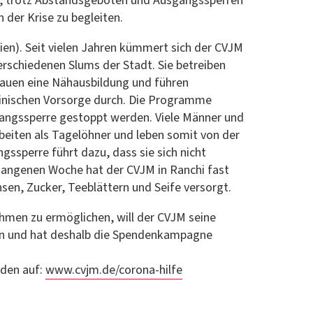
, trotz Abstandsgeboten und Ausgangssperren
 der Krise zu begleiten.
dien). Seit vielen Jahren kümmert sich der CVJM
erschiedenen Slums der Stadt. Sie betreiben
rauen eine Nähausbildung und führen
inischen Vorsorge durch. Die Programme
angssperre gestoppt werden. Viele Männer und
beiten als Tagelöhner und leben somit von der
ssperre führt dazu, dass sie sich nicht
gangenen Woche hat der CVJM in Ranchi fast
nsen, Zucker, Teeblättern und Seife versorgt.
men zu ermöglichen, will der CVJM seine
zen und hat deshalb die Spendenkampagne
nden auf:
www.cvjm.de/corona-hilfe