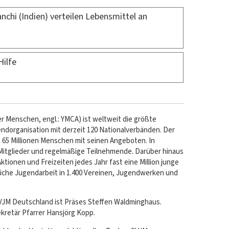
chi (Indien) verteilen Lebensmittel an
Hilfe
er Menschen, engl.: YMCA) ist weltweit die größte
endorganisation mit derzeit 120 Nationalverbänden. Der
 65 Millionen Menschen mit seinen Angeboten. In
Mitglieder und regelmäßige Teilnehmende. Darüber hinaus
ktionen und Freizeiten jedes Jahr fast eine Million junge
liche Jugendarbeit in 1.400 Vereinen, Jugendwerken und
VJM Deutschland ist Präses Steffen Waldminghaus.
ekretär Pfarrer Hansjörg Kopp.