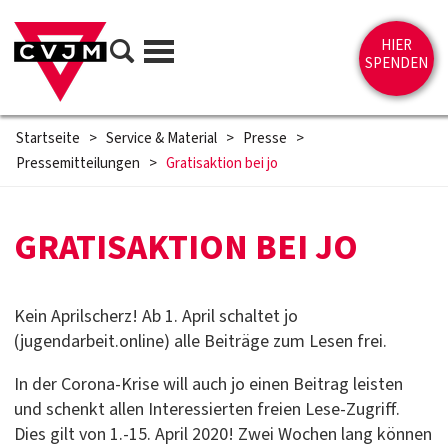
Direkt zum Inhalt springen
Suche
HIER
Menü
SPENDEN
Startseite
>
Service & Material
>
Presse
>
Pressemitteilungen
>
Gratisaktion bei jo
GRATISAKTION BEI JO
Kein Aprilscherz! Ab 1. April schaltet jo
(jugendarbeit.online) alle Beiträge zum Lesen frei.
In der Corona-Krise will auch jo einen Beitrag leisten
und schenkt allen Interessierten freien Lese-Zugriff.
Dies gilt von 1.-15. April 2020! Zwei Wochen lang können