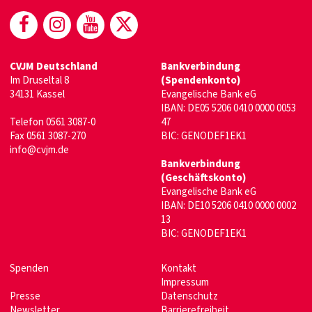
(öffnet in neuem Fenster)
(öffnet in neuem Fenster)
(öffnet in neuem Fenster)
(öffnet in neuem Fenste
CVJM Deutschland
Bankverbindung
Im Druseltal 8
(Spendenkonto)
34131 Kassel
Evangelische Bank eG
IBAN: DE05 5206 0410 0000 0053
Telefon 0561 3087-0
47
Fax 0561 3087-270
BIC: GENODEF1EK1
info@cvjm.de
Bankverbindung
(Geschäftskonto)
Evangelische Bank eG
IBAN: DE10 5206 0410 0000 0002
13
BIC: GENODEF1EK1
Spenden
Kontakt
Impressum
Presse
Datenschutz
Newsletter
Barrierefreiheit