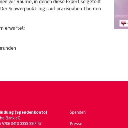
nen wir Räume, in denen diese Expertise geteilt
 Der Schwerpunkt liegt auf praxisnahen Themen
um erwartet:
hrunden
er)
enster)
indung (Spendenkonto)
Spenden
che Bank eG
 5206 0410 0000 0053 47
Presse