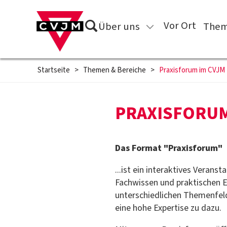
Direkt zum Inhalt springen
Suche
Vor Ort
Über uns
Them
Startseite
>
Themen & Bereiche
>
Praxisforum im CVJM
PRAXISFORUM
Das Format "Praxisforum"
...ist ein interaktives Veran
Fachwissen und praktischen Er
unterschiedlichen Themenfel
eine hohe Expertise zu dazu.