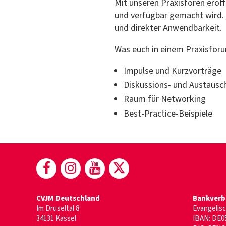
Mit unseren Praxisforen eröff
und verfügbar gemacht wird.
und direkter Anwendbarkeit.
Was euch in einem Praxisfor
Impulse und Kurzvorträge
Diskussions- und Austausc
Raum für Networking
Best-Practice-Beispiele
(öffnet in neuem Fenster)
(öffnet in neuem Fenster)
(öffnet in neuem Fenst
(öffnet in neuem F
CVJM Deutschland
Bankverb
Im Druseltal 8
Evangelis
34131 Kassel
IBAN: DE05