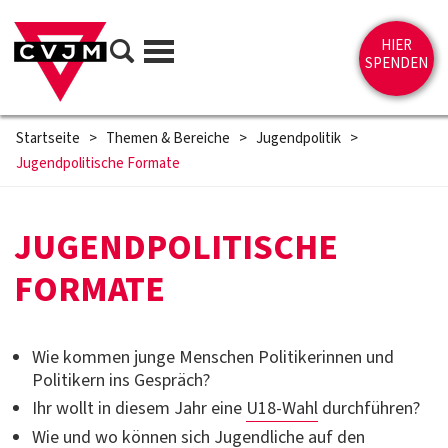
Direkt zum Inhalt springen
Suche
HIER
Menü
SPENDEN
Startseite
>
Themen & Bereiche
>
Jugendpolitik
>
Jugend­politische Formate
JUGEND­POLI­TISCHE
FORMATE
Wie kommen junge Menschen Politikerinnen und
Politikern ins Gespräch?
Ihr wollt in diesem Jahr eine
U18-Wahl
durchführen?
Wie und wo können sich Jugendliche auf den