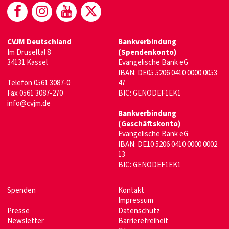
(öffnet in neuem Fenster)
(öffnet in neuem Fenster)
(öffnet in neuem Fenster)
(öffnet in neuem Fenste
CVJM Deutschland
Bankverbindung
Im Druseltal 8
(Spendenkonto)
34131 Kassel
Evangelische Bank eG
IBAN: DE05 5206 0410 0000 0053
Telefon 0561 3087-0
47
Fax 0561 3087-270
BIC: GENODEF1EK1
info@cvjm.de
Bankverbindung
(Geschäftskonto)
Evangelische Bank eG
IBAN: DE10 5206 0410 0000 0002
13
BIC: GENODEF1EK1
Spenden
Kontakt
Impressum
Presse
Datenschutz
Newsletter
Barrierefreiheit