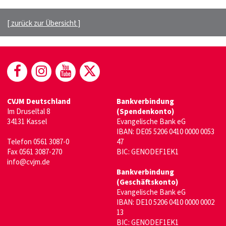
[ zurück zur Übersicht ]
(öffnet in neuem Fenster)
(öffnet in neuem Fenster)
(öffnet in neuem Fenster)
(öffnet in neuem Fenste
CVJM Deutschland
Bankverbindung
Im Druseltal 8
(Spendenkonto)
34131 Kassel
Evangelische Bank eG
IBAN: DE05 5206 0410 0000 0053
Telefon 0561 3087-0
47
Fax 0561 3087-270
BIC: GENODEF1EK1
info@cvjm.de
Bankverbindung
(Geschäftskonto)
Evangelische Bank eG
IBAN: DE10 5206 0410 0000 0002
13
BIC: GENODEF1EK1