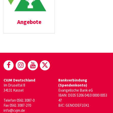
Angebote
(öffnet in neuem Fenster)
(öffnet in neuem Fenster)
(öffnet in neuem Fenster)
(öffnet in neuem Fenste
CVJM Deutschland
Bankverbindung
Im Druseltal 8
(Spendenkonto)
34131 Kassel
Evangelische Bank eG
IBAN: DE05 5206 0410 0000 0053
Telefon 0561 3087-0
47
Fax 0561 3087-270
BIC: GENODEF1EK1
info@cvjm.de